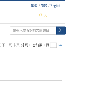
繁體
/
簡體
/
English
登 入
頁
下一頁
末頁
總頁 1
當前第 1 頁
Go