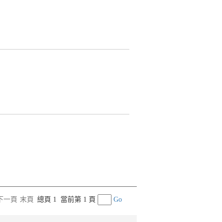
下一頁
末頁
總頁 1
當前第 1 頁
Go