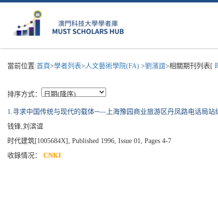
當前位置:
首頁
>
學者列表
>
人文藝術學院(FA)
>
劉濱誼
>相關期刊列表[
排序方式：
1.寻求中国传统与现代的载体─—上海豫园商业旅游区丹凤路电话局站
钱锋,刘滨谊
时代建筑[1005684X], Published 1996, Issue 01, Pages 4-7
收錄情况：
CNKI