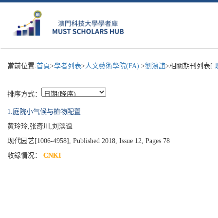
當前位置:
首頁
>
學者列表
>
人文藝術學院(FA)
>
劉濱誼
>相關期刊列表[
排序方式：
1.庭院小气候与植物配置
黄玲玲,张奇川,刘滨谊
现代园艺[1006-4958], Published 2018, Issue 12, Pages 78
收錄情况：
CNKI