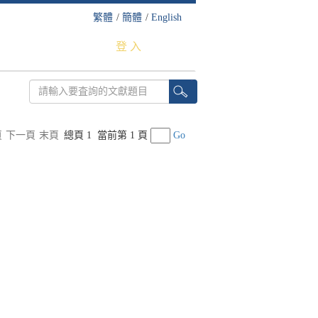
繁體
/
簡體
/
English
登 入
頁
下一頁
末頁
總頁 1
當前第 1 頁
Go