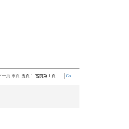
下一頁
末頁
總頁 1
當前第 1 頁
Go