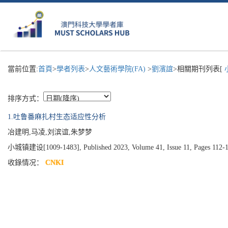
當前位置:
首頁
>
學者列表
>
人文藝術學院(FA)
>
劉濱誼
>相關期刊列表[
排序方式：
1.吐鲁番麻扎村生态适应性分析
冶建明,马凌,刘滨谊,朱梦梦
小城镇建设[1009-1483], Published 2023, Volume 41, Issue 11, Pages 112-
收錄情况：
CNKI