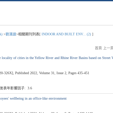
A)
>
劉濱誼
>相關期刊列表[
INDOOR AND BUILT ENV... (2)
]
首頁
上一
 locality of cities in the Yellow River and Rhine River Basins based on Street
], Published 2022, Volume 31, Issue 2, Pages 435-451
7 发表年影響因子: 3.6
oyees' wellbeing in an office-like environment