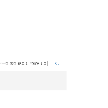
下一頁
末頁
總頁 1
當前第 1 頁
Go