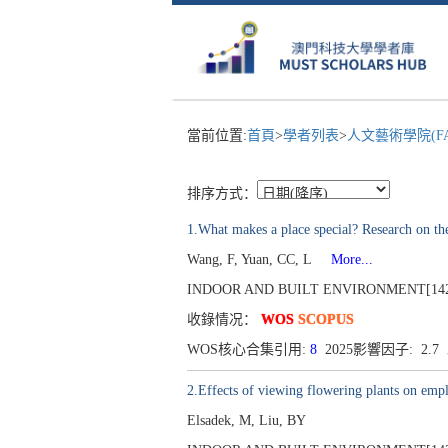
當前位置:
首頁
>
學者列表
>
人文藝術學院(F
排序方式：
1.What makes a place special? Research on the
Wang, F, Yuan, CC, L
More...
INDOOR AND BUILT ENVIRONMENT[1420-326X
收錄情况：
WOS
SCOPUS
WOS核心合集引用:
8
2025影響因子: 2.
2.Effects of viewing flowering plants on empl
Elsadek, M, Liu, BY