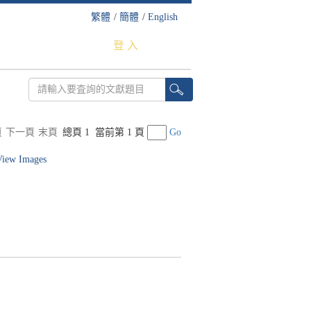
繁體
/
簡體
/
English
登 入
頁
下一頁
末頁
總頁 1
當前第 1 頁
Go
 View Images