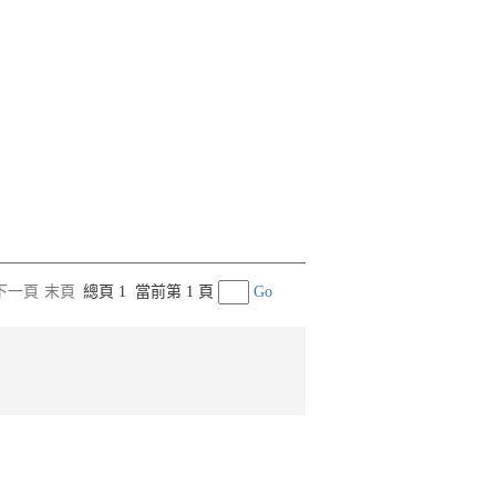
下一頁
末頁
總頁 1
當前第 1 頁
Go