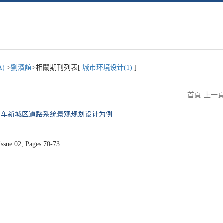
A)
>
劉濱誼
>相關期刊列表[
城市环境设计(1)
]
首頁
上一
库车新城区道路系统景观规划设计为例
ue 02, Pages 70-73