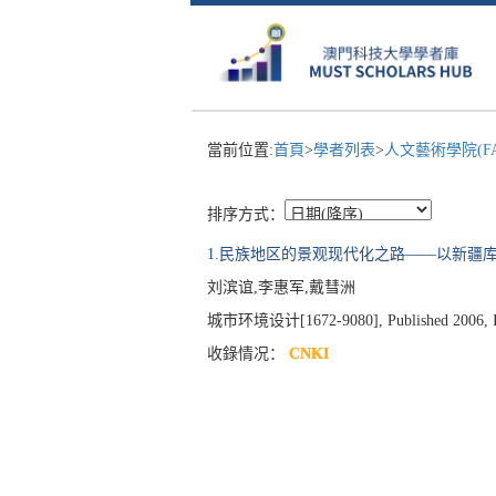
當前位置:
首頁
>
學者列表
>
人文藝術學院(F
排序方式：
1.民族地区的景观现代化之路——以新疆
刘滨谊,李惠军,戴彗洲
城市环境设计[1672-9080], Published 2006, Iss
收錄情况：
CNKI