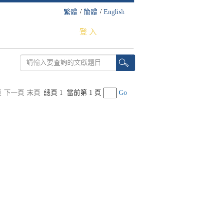
繁體
/
簡體
/
English
登 入
頁
下一頁
末頁
總頁 1
當前第 1 頁
Go