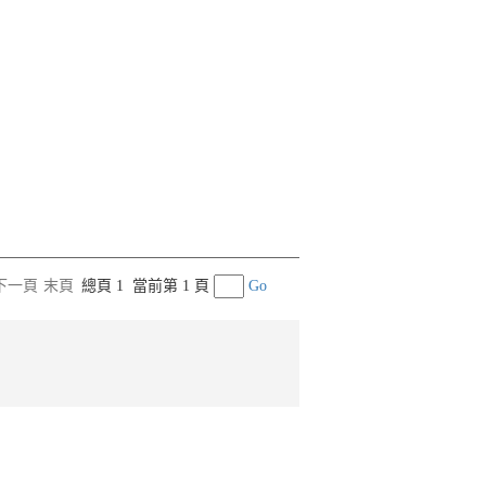
下一頁
末頁
總頁 1
當前第 1 頁
Go