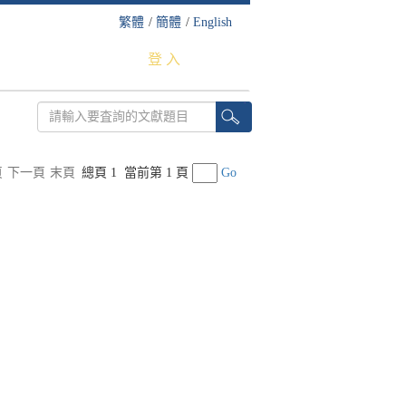
繁體
/
簡體
/
English
登 入
頁
下一頁
末頁
總頁 1
當前第 1 頁
Go