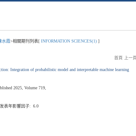
陳水霞
>相關期刊列表[
INFORMATION SCIENCES(1)
]
首頁
上一
ection: Integration of probabilistic model and interpretable machine learning
ished 2025, Volume 719,
0 发表年影響因子: 6.0