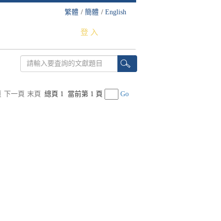
繁體
/
簡體
/
English
登 入
頁
下一頁
末頁
總頁 1
當前第 1 頁
Go