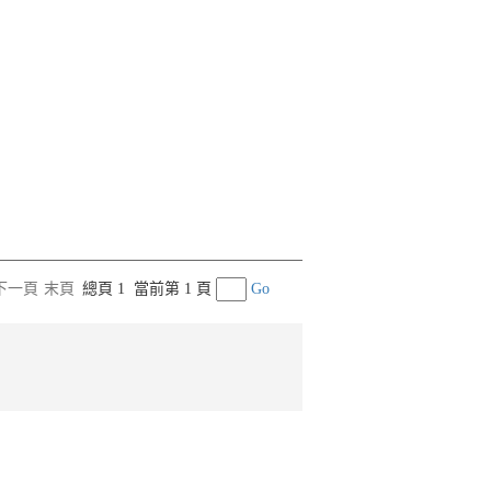
下一頁
末頁
總頁 1
當前第 1 頁
Go