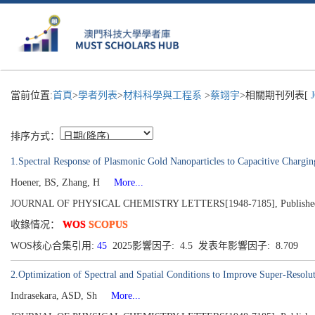
當前位置:
首頁
>
學者列表
>
材料科學與工程系
>
蔡翊宇
>相關期刊列表[
J
排序方式：
1.Spectral Response of Plasmonic Gold Nanoparticles to Capacitive Chargi
Hoener, BS, Zhang, H
More...
JOURNAL OF PHYSICAL CHEMISTRY LETTERS[1948-7185], Published 201
收錄情况：
WOS
SCOPUS
WOS核心合集引用:
45
2025影響因子: 4.5 发表年影響因子: 8.709
2.Optimization of Spectral and Spatial Conditions to Improve Super-Resolu
Indrasekara, ASD, Sh
More...