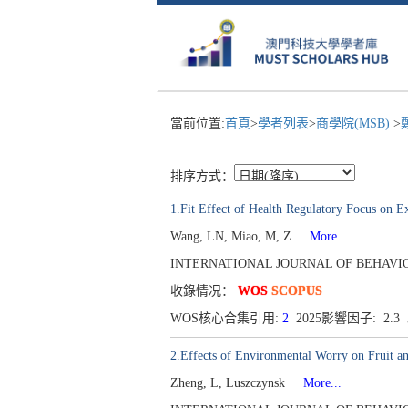
當前位置:
首頁
>
學者列表
>
商學院(MSB)
>
排序方式：
1.Fit Effect of Health Regulatory Focus on E
Wang, LN, Miao, M, Z
More...
INTERNATIONAL JOURNAL OF BEHAVIORAL
收錄情况：
WOS
SCOPUS
WOS核心合集引用:
2
2025影響因子: 2.
2.Effects of Environmental Worry on Fruit an
Zheng, L, Luszczynsk
More...