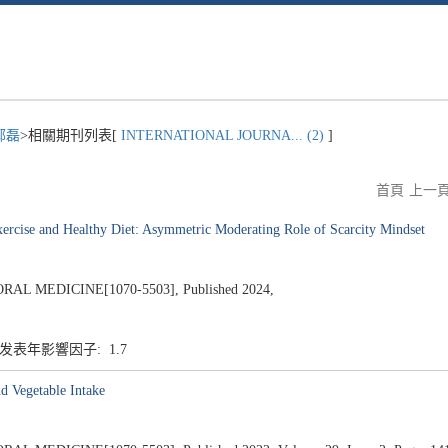
鄭磊
>相關期刊列表[
INTERNATIONAL JOURNA... (2)
]
首頁
上一
xercise and Healthy Diet: Asymmetric Moderating Role of Scarcity Mindset
 MEDICINE[1070-5503], Published 2024,
3 发表年影響因子: 1.7
d Vegetable Intake