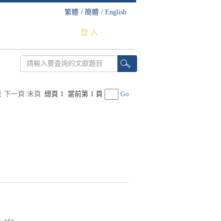
繁體
/
簡體
/
English
登 入
頁
下一頁
末頁
總頁 1
當前第 1 頁
Go