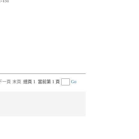
1-151
下一頁
末頁
總頁 1
當前第 1 頁
Go