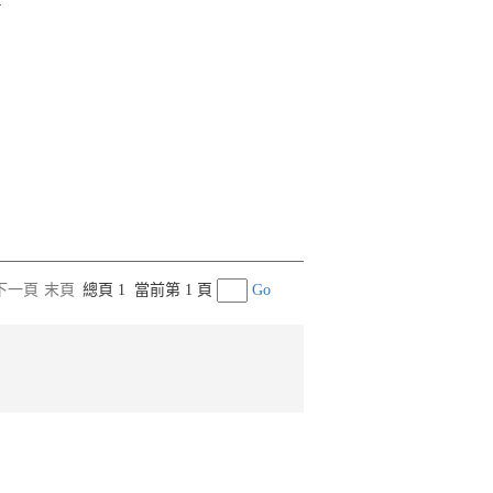
4
下一頁
末頁
總頁 1
當前第 1 頁
Go