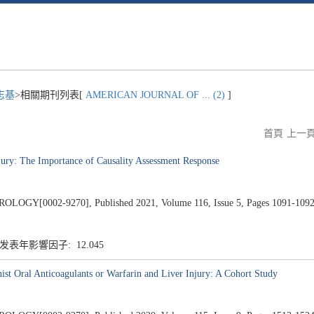
志基
>相關期刊列表[
AMERICAN JOURNAL OF ... (2)
]
首頁
上一
jury: The Importance of Causality Assessment Response
0002-9270], Published 2021, Volume 116, Issue 5, Pages 1091-109
 发表年影響因子: 12.045
st Oral Anticoagulants or Warfarin and Liver Injury: A Cohort Study