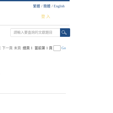
繁體
/
簡體
/
English
登 入
頁
下一頁
末頁
總頁 1
當前第 1 頁
Go
2