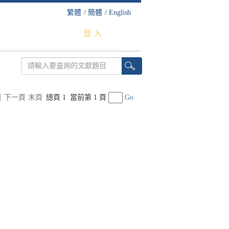
繁體
/
簡體
/
English
登 入
頁
下一頁
末頁
總頁 1
當前第 1 頁
Go