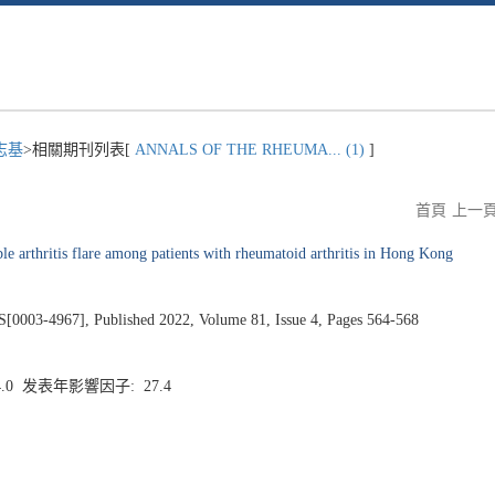
志基
>相關期刊列表[
ANNALS OF THE RHEUMA... (1)
]
首頁
上一
 arthritis flare among patients with rheumatoid arthritis in Hong Kong
4967], Published 2022, Volume 81, Issue 4, Pages 564-568
4.0 发表年影響因子: 27.4