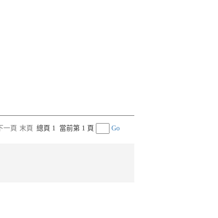
下一頁
末頁
總頁 1
當前第 1 頁
Go