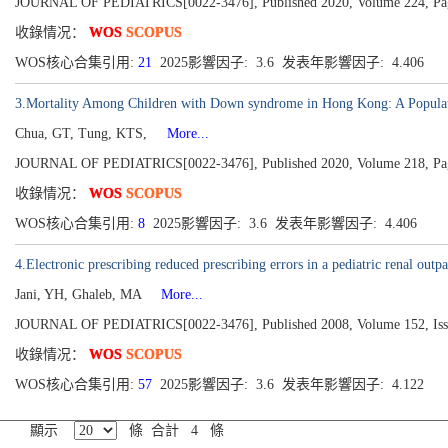
JOURNAL OF PEDIATRICS[0022-3476], Published 2020, Volume 224, Pa
收錄情况：
WOS
SCOPUS
WOS核心合集引用:
21
2025影響因子: 3.6 发表年影響因子: 4.406
3.Mortality Among Children with Down syndrome in Hong Kong: A Populat
Chua, GT, Tung, KTS,
More...
JOURNAL OF PEDIATRICS[0022-3476], Published 2020, Volume 218, Pa
收錄情况：
WOS
SCOPUS
WOS核心合集引用:
8
2025影響因子: 3.6 发表年影響因子: 4.406
4.Electronic prescribing reduced prescribing errors in a pediatric renal outpat
Jani, YH, Ghaleb, MA
More...
JOURNAL OF PEDIATRICS[0022-3476], Published 2008, Volume 152, Issu
收錄情况：
WOS
SCOPUS
WOS核心合集引用:
57
2025影響因子: 3.6 发表年影響因子: 4.122
顯示
條 合計 4 條