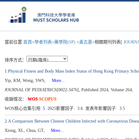
當前位置:
首頁
>
學者列表
>
藥學院(SP)
>
黃志基
>相關期刊列表[
JOURNAL
排序方式：
1.Physical Fitness and Body Mass Index Status of Hong Kong Primary Scho
Yip, KM, Wong, SWS,
More...
JOURNAL OF PEDIATRICS[0022-3476], Published 2024, Volume 264,
收錄情况：
WOS
SCOPUS
WOS核心合集引用:
5
2025影響因子: 3.6 发表年影響因子: 3.5
2.A Comparison Between Chinese Children Infected with Coronavirus Dise
Xiong, XL, Chua, GT,
More...