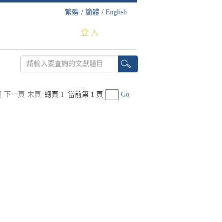
繁體
/
簡體
/
English
登 入
頁
下一頁
末頁
總頁 1
當前第 1 頁
Go