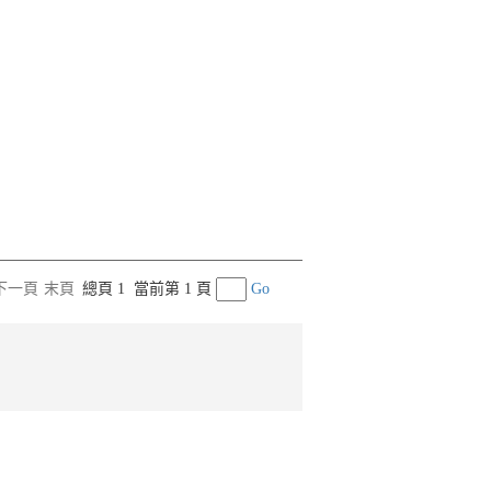
下一頁
末頁
總頁 1
當前第 1 頁
Go