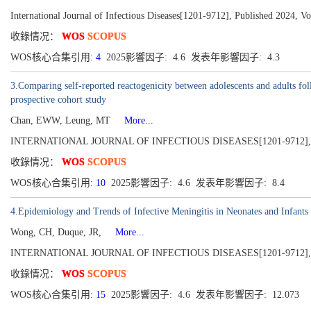
International Journal of Infectious Diseases[1201-9712], Published 2024, V
收錄情况：
WOS
SCOPUS
WOS核心合集引用:
4
2025影響因子: 4.6 发表年影響因子: 4.3
3.Comparing self-reported reactogenicity between adolescents and adults
prospective cohort study
Chan, EWW, Leung, MT
More...
INTERNATIONAL JOURNAL OF INFECTIOUS DISEASES[1201-9712], Publ
收錄情况：
WOS
SCOPUS
WOS核心合集引用:
10
2025影響因子: 4.6 发表年影響因子: 8.4
4.Epidemiology and Trends of Infective Meningitis in Neonates and Infant
Wong, CH, Duque, JR,
More...
INTERNATIONAL JOURNAL OF INFECTIOUS DISEASES[1201-9712], Publ
收錄情况：
WOS
SCOPUS
WOS核心合集引用:
15
2025影響因子: 4.6 发表年影響因子: 12.073