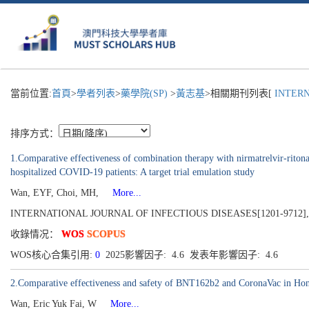
當前位置:
首頁
>
學者列表
>
藥學院(SP)
>
黃志基
>相關期刊列表[
INTERN
排序方式：
1.Comparative effectiveness of combination therapy with nirmatrelvir-riton
hospitalized COVID-19 patients: A target trial emulation study
Wan, EYF, Choi, MH,
More...
INTERNATIONAL JOURNAL OF INFECTIOUS DISEASES[1201-9712], Pub
收錄情况：
WOS
SCOPUS
WOS核心合集引用:
0
2025影響因子: 4.6 发表年影響因子: 4.6
2.Comparative effectiveness and safety of BNT162b2 and CoronaVac in Hong
Wan, Eric Yuk Fai, W
More...