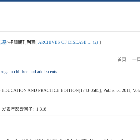
志基
>相關期刊列表[
ARCHIVES OF DISEASE ... (2)
]
首頁
上一
drugs in children and adolescents
CATION AND PRACTICE EDITION[1743-0585], Published 2011, Volume 9
6 发表年影響因子: 1.318