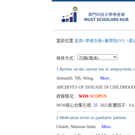
當前位置:
首頁
>
學者列表
>
藥學院(SP)
>
黃
排序方式：
1.Review on the current use of antipsychotic 
Almandil, NB, Wong,
More...
ARCHIVES OF DISEASE IN CHILDHOOD-EDU
收錄情况：
WOS
SCOPUS
WOS核心合集引用:
25
2025影響因子: 0.
2.Medication errors in paediatric patients
Ghaleb, Maisoon Abdu
More...