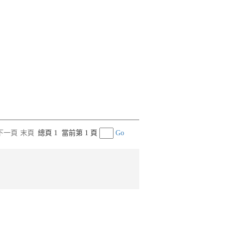
下一頁
末頁
總頁 1
當前第 1 頁
Go