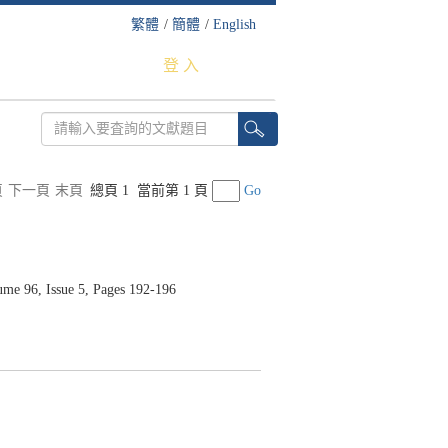
繁體
/
簡體
/
English
登 入
頁
下一頁
末頁
總頁 1
當前第 1 頁
Go
6, Issue 5, Pages 192-196