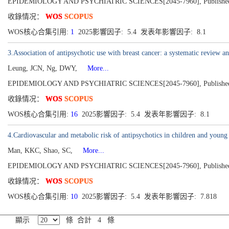
EPIDEMIOLOGY AND PSYCHIATRIC SCIENCES[2045-7960], Published 2
收錄情况：
WOS
SCOPUS
WOS核心合集引用:
1
2025影響因子: 5.4 发表年影響因子: 8.1
3.Association of antipsychotic use with breast cancer: a systematic review an
Leung, JCN, Ng, DWY,
More...
EPIDEMIOLOGY AND PSYCHIATRIC SCIENCES[2045-7960], Published 
收錄情况：
WOS
SCOPUS
WOS核心合集引用:
16
2025影響因子: 5.4 发表年影響因子: 8.1
4.Cardiovascular and metabolic risk of antipsychotics in children and young a
Man, KKC, Shao, SC,
More...
EPIDEMIOLOGY AND PSYCHIATRIC SCIENCES[2045-7960], Published 
收錄情况：
WOS
SCOPUS
WOS核心合集引用:
10
2025影響因子: 5.4 发表年影響因子: 7.818
顯示
條 合計 4 條