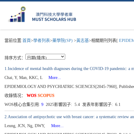
當前位置:
首頁
>
學者列表
>
藥學院(SP)
>
黃志基
>相關期刊列表[
EPIDEMI
排序方式：
1.Incidence of mental health diagnoses during the COVID-19 pandemic: a m
Chai, Y, Man, KKC, L
More...
EPIDEMIOLOGY AND PSYCHIATRIC SCIENCES[2045-7960], Published 
收錄情况：
WOS
SCOPUS
WOS核心合集引用:
9
2025影響因子: 5.4 发表年影響因子: 6.1
2.Association of antipsychotic use with breast cancer: a systematic review a
Leung, JCN, Ng, DWY,
More...