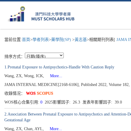
當前位置:
首頁
>
學者列表
>
藥學院(SP)
>
黃志基
>相關期刊列表[
JAMA IN
排序方式：
1.Prenatal Exposure to Antipsychotics-Handle With Caution Reply
Wang, ZX, Wong, ICK,
More...
JAMA INTERNAL MEDICINE[2168-6106], Published 2022, Volume 182, Is
收錄情况：
WOS
SCOPUS
WOS核心合集引用:
0
2025影響因子: 26.3 发表年影響因子: 39.0
2.Association Between Prenatal Exposure to Antipsychotics and Attention-De
Gestational Age
Wang, ZX, Chan, AYL,
More...