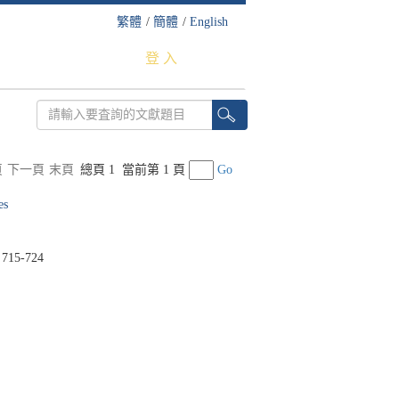
繁體
/
簡體
/
English
登 入
頁
下一頁
末頁
總頁 1
當前第 1 頁
Go
es
 715-724