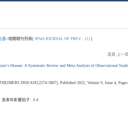
志基
>相關期刊列表[
JPAD-JOURNAL OF PREV... (1)
]
首頁
上一
imer's Disease: A Systematic Review and Meta-Analysis of Observational Studi
ERS DISEASE[2274-5807], Published 2022, Volume 9, Issue 4, Pages
7 发表年影響因子: 6.4