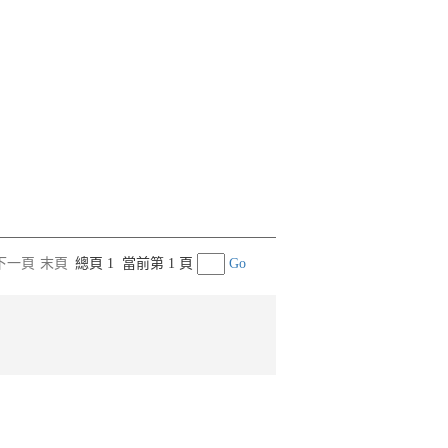
下一頁
末頁
總頁 1
當前第 1 頁
Go