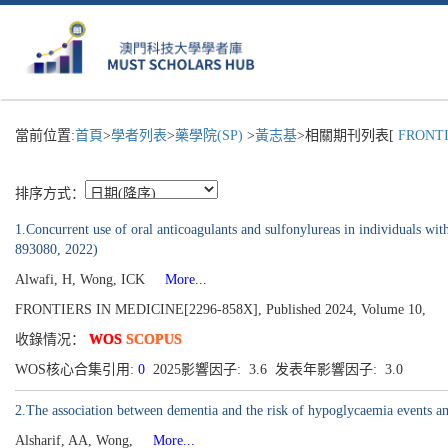
當前位置:
首頁
>
學者列表
>
藥學院(SP)
>
黃志基
>相關期刊列表[
FRONTIE
排序方式：
1.Concurrent use of oral anticoagulants and sulfonylureas in individuals wi
893080, 2022)
Alwafi, H, Wong, ICK
More...
FRONTIERS IN MEDICINE[2296-858X], Published 2024, Volume 10,
收錄情况：
WOS
SCOPUS
WOS核心合集引用:
0
2025影響因子: 3.6 发表年影響因子: 3.0
2.The association between dementia and the risk of hypoglycaemia events amo
Alsharif, AA, Wong,
More...