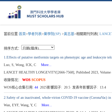
當前位置:
首頁
>
學者列表
>
藥學院(SP)
>
黃志基
>相關期刊列表[
LANCET
排序方式：
1.Effects of putative metformin targets on phenotypic age and leukocyte t
Luo, S, Wong, ICK, C
More...
LANCET HEALTHY LONGEVITY[2666-7568], Published 2023, Volume 4, 
收錄情况：
WOS
SCOPUS
WOS核心合集引用:
44
2025影響因子: 20.5 发表年影響因子: 13.4
2.Safety of an inactivated, whole-virion COVID-19 vaccine (CoronaVac) in p
Wan, EYF, Wang, Y, C
More...