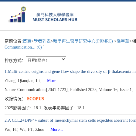
當前位置:
首頁
>
學者列表
>
精準再生醫學研究中心(PRMRC)
>
潘星華
>
Communication... (6)
]
排序方式：
1.Multi-centric origins and gene flow shape the diversity of β-thalassemia m
Zhang, Qianqian, Li,
More...
Nature Communications[2041-1723], Published 2025, Volume 16, Issue 1,
收錄情况：
SCOPUS
2025影響因子: 18.1 发表年影響因子: 18.1
2.A CCL2+DPP4+ subset of mesenchymal stem cells expedites aberrant form
Wu, FF, Wu, FT, Zhou
More...