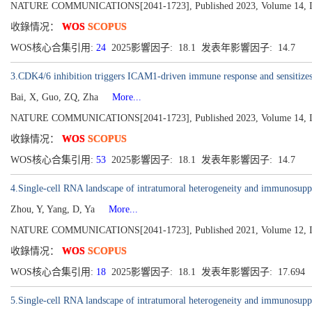
NATURE COMMUNICATIONS[2041-1723], Published 2023, Volume 14, Is
收錄情况：
WOS
SCOPUS
WOS核心合集引用:
24
2025影響因子: 18.1 发表年影響因子: 14.7
3.CDK4/6 inhibition triggers ICAM1-driven immune response and sensitiz
Bai, X, Guo, ZQ, Zha
More...
NATURE COMMUNICATIONS[2041-1723], Published 2023, Volume 14, Is
收錄情况：
WOS
SCOPUS
WOS核心合集引用:
53
2025影響因子: 18.1 发表年影響因子: 14.7
4.Single-cell RNA landscape of intratumoral heterogeneity and immunosupp
Zhou, Y, Yang, D, Ya
More...
NATURE COMMUNICATIONS[2041-1723], Published 2021, Volume 12, Is
收錄情况：
WOS
SCOPUS
WOS核心合集引用:
18
2025影響因子: 18.1 发表年影響因子: 17.694
5.Single-cell RNA landscape of intratumoral heterogeneity and immunosup