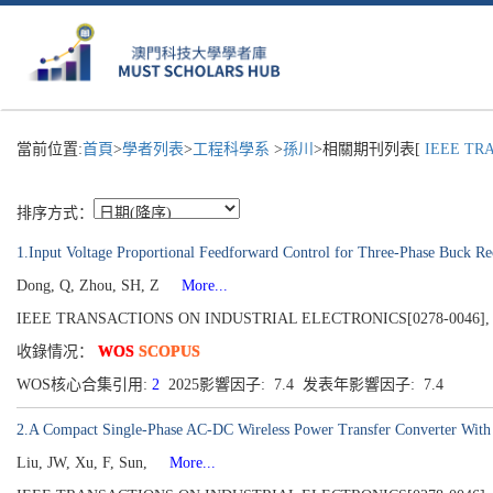
當前位置:
首頁
>
學者列表
>
工程科學系
>
孫川
>相關期刊列表[
IEEE TRA
排序方式：
1.Input Voltage Proportional Feedforward Control for Three-Phase Buck R
Dong, Q, Zhou, SH, Z
More...
IEEE TRANSACTIONS ON INDUSTRIAL ELECTRONICS[0278-0046], Pu
收錄情况：
WOS
SCOPUS
WOS核心合集引用:
2
2025影響因子: 7.4 发表年影響因子: 7.4
2.A Compact Single-Phase AC-DC Wireless Power Transfer Converter With 
Liu, JW, Xu, F, Sun,
More...