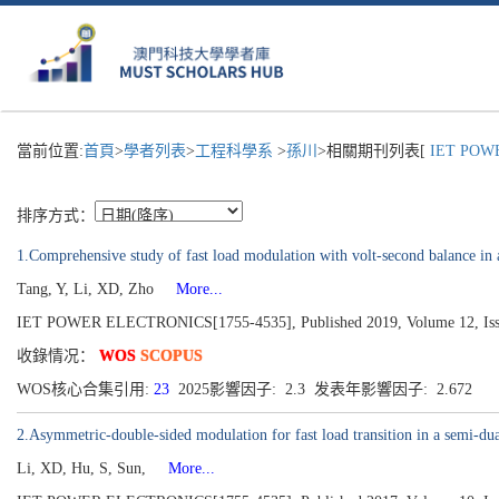
當前位置:
首頁
>
學者列表
>
工程科學系
>
孫川
>相關期刊列表[
IET POWE
排序方式：
1.Comprehensive study of fast load modulation with volt-second balance in 
Tang, Y, Li, XD, Zho
More...
IET POWER ELECTRONICS[1755-4535], Published 2019, Volume 12, Issu
收錄情况：
WOS
SCOPUS
WOS核心合集引用:
23
2025影響因子: 2.3 发表年影響因子: 2.672
2.Asymmetric-double-sided modulation for fast load transition in a semi-dua
Li, XD, Hu, S, Sun,
More...