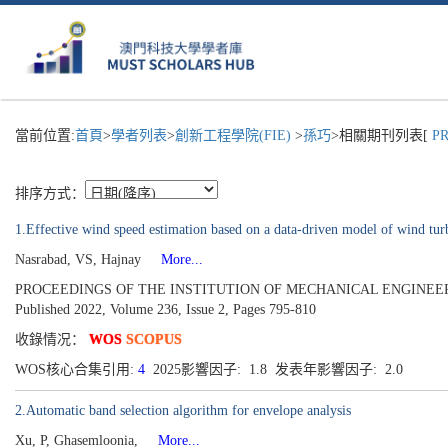
當前位置:
首頁
>
學者列表
>
創新工程學院(FIE)
>
孫巧
>相關期刊列表[
PR
排序方式：
1.Effective wind speed estimation based on a data-driven model of wind tur
Nasrabad, VS, Hajnay
More...
PROCEEDINGS OF THE INSTITUTION OF MECHANICAL ENGINEERS
Published 2022, Volume 236, Issue 2, Pages 795-810
收錄情况：
WOS
SCOPUS
WOS核心合集引用:
4
2025影響因子: 1.8 发表年影響因子: 2.0
2.Automatic band selection algorithm for envelope analysis
Xu, P, Ghasemloonia,
More...