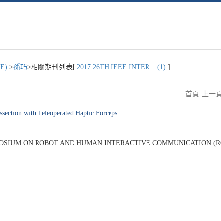
E)
>
孫巧
>相關期刊列表[
2017 26TH IEEE INTER... (1)
]
首頁
上一
issection with Teleoperated Haptic Forceps
OSIUM ON ROBOT AND HUMAN INTERACTIVE COMMUNICATION (RO-MAN