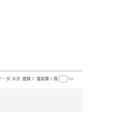
下一頁
末頁
總頁 1
當前第 1 頁
Go