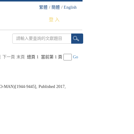
繁體
/
簡體
/
English
登 入
頁
下一頁
末頁
總頁 1
當前第 1 頁
Go
)[1944-9445], Published 2017,