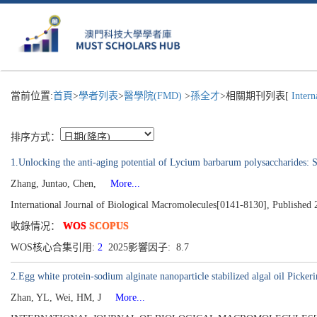
當前位置:
首頁
>
學者列表
>
醫學院(FMD)
>
孫全才
>相關期刊列表[
Interna
排序方式：
1.Unlocking the anti-aging potential of Lycium barbarum polysaccharides: St
Zhang, Juntao, Chen,
More...
International Journal of Biological Macromolecules[0141-8130], Published
收錄情况：
WOS
SCOPUS
WOS核心合集引用:
2
2025影響因子: 8.7
2.Egg white protein-sodium alginate nanoparticle stabilized algal oil Pickeri
Zhan, YL, Wei, HM, J
More...