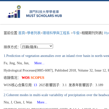
當前位置:
首頁
>
學者列表
>
環境科學與工程系
>
牛俊
>相關期刊列表[
Hydr
排序方式：
1.Prediction of vegetation anomalies over an inland river basin in north-we
Fu, Jing, Niu, Jun,
More...
Hydrological Processes[0885-6087], Published 2018, Volume 32, Issue 12,
收錄情况：
WOS
SCOPUS
WOS核心合集引用:
13
2025影響因子: 3.1 发表年影響因子: 3.189
2.Coherent modes in multi-scale variability of precipitation over the headwa
Niu, J, Chen, J, Wan
More...