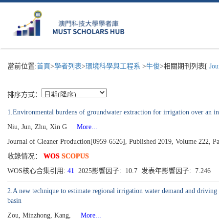
當前位置:
首頁
>
學者列表
>
環境科學與工程系
>
牛俊
>相關期刊列表[
Jour
排序方式：
1.Environmental burdens of groundwater extraction for irrigation over an in
Niu, Jun, Zhu, Xin G
More...
Journal of Cleaner Production[0959-6526], Published 2019, Volume 222, P
收錄情况：
WOS
SCOPUS
WOS核心合集引用:
41
2025影響因子: 10.7 发表年影響因子: 7.246
2.A new technique to estimate regional irrigation water demand and drivin
basin
Zou, Minzhong, Kang,
More...