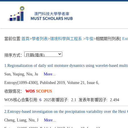
當前位置:
首頁
>
學者列表
>
環境科學與工程系
>
牛俊
>相關期刊列表[
Ent
排序方式：
1.Regionalization of daily soil moisture dynamics using wavelet-based multi
Sun, Yuqing, Niu, Ju
More...
Entropy[1099-4300], Published 2019, Volume 21, Issue 6,
收錄情况：
WOS
SCOPUS
WOS核心合集引用:
6
2025影響因子: 2.1 发表年影響因子: 2.494
2.Entropy-based investigation on the precipitation variability over the Hexi
Cheng, Liang, Niu, J
More...