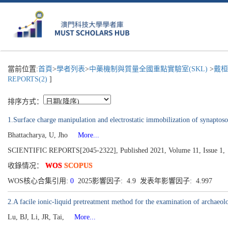
當前位置:
首頁
>
學者列表
>
中藥機制與質量全國重點實驗室(SKL)
>
戴桓
REPORTS(2)
]
排序方式：
1.Surface charge manipulation and electrostatic immobilization of synaptos
Bhattacharya, U, Jho
More...
SCIENTIFIC REPORTS[2045-2322], Published 2021, Volume 11, Issue 1,
收錄情况：
WOS
SCOPUS
WOS核心合集引用:
0
2025影響因子: 4.9 发表年影響因子: 4.997
2.A facile ionic-liquid pretreatment method for the examination of archaeo
Lu, BJ, Li, JR, Tai,
More...