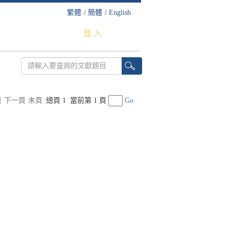
繁體
/
簡體
/
English
登 入
頁
下一頁
末頁
總頁 1
當前第 1 頁
Go