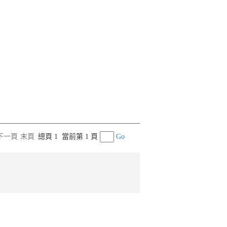
下一頁
末頁
總頁 1
當前第 1 頁
Go