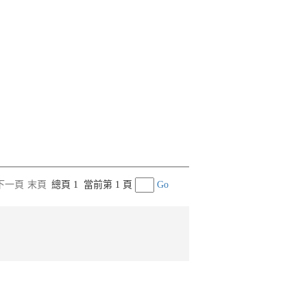
下一頁
末頁
總頁 1
當前第 1 頁
Go