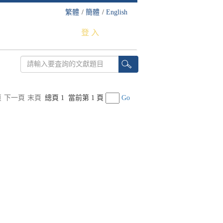
繁體
/
簡體
/
English
登 入
頁
下一頁
末頁
總頁 1
當前第 1 頁
Go