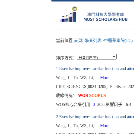
當前位置:
首頁
>
學者列表
>
中醫藥學院(FC)
排序方式：
1.Exercise improves cardiac function and att
Wang, L, Tu, WZ, Li,
More...
LIFE SCIENCES[0024-3205], Published 202
收錄情况：
WOS
SCOPUS
WOS核心合集引用:
0
2025影響因子: 6.
2.Exercise improves cardiac function and att
Wang, L, Tu, WZ, Li,
More...