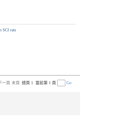
n SCI rats
下一頁
末頁
總頁 1
當前第 1 頁
Go