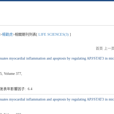
>
楊觀虎
>相關期刊列表[
LIFE SCIENCES(3)
]
首頁
上一
enuates myocardial inflammation and apoptosis by regulating APJ/STAT3 in mic
5, Volume 377,
4 发表年影響因子: 6.4
enuates myocardial inflammation and apoptosis by regulating APJ/STAT3 in mic