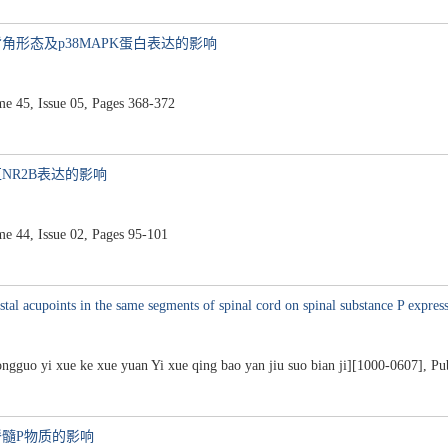
角形态及p38MAPK蛋白表达的影响
.
45, Issue 05, Pages 368-372
NR2B表达的影响
.
44, Issue 02, Pages 95-101
istal acupoints in the same segments of spinal cord on spinal substance P express
ongguo yi xue ke xue yuan Yi xue qing bao yan jiu suo bian ji][1000-0607], Pu
脊髓P物质的影响