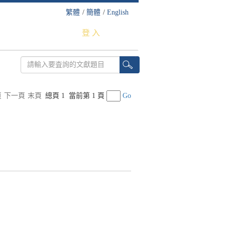
繁體
/
簡體
/
English
登 入
頁
下一頁
末頁
總頁 1
當前第 1 頁
Go