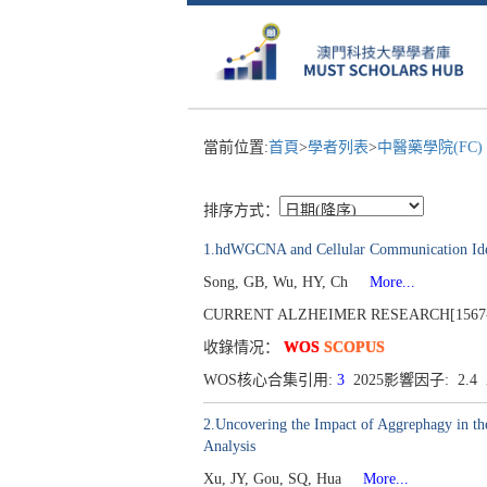
當前位置:
首頁
>
學者列表
>
中醫藥學院(FC)
排序方式：
1.hdWGCNA and Cellular Communication Ident
Song, GB, Wu, HY, Ch
More...
CURRENT ALZHEIMER RESEARCH[1567-2050],
收錄情况：
WOS
SCOPUS
WOS核心合集引用:
3
2025影響因子: 2.
2.Uncovering the Impact of Aggrephagy in th
Analysis
Xu, JY, Gou, SQ, Hua
More...