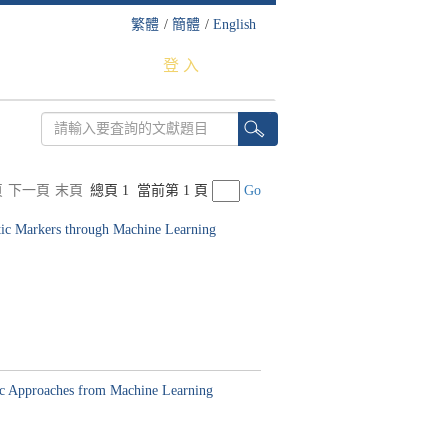
繁體
/
簡體
/
English
登 入
頁
下一頁
末頁
總頁 1
當前第 1 頁
Go
tic Markers through Machine Learning
tic Approaches from Machine Learning