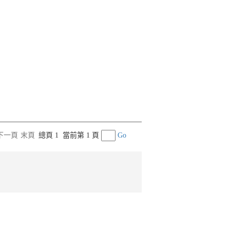
下一頁
末頁
總頁 1
當前第 1 頁
Go