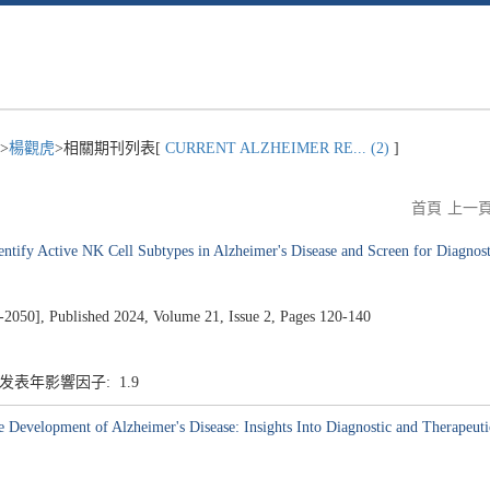
>
楊觀虎
>相關期刊列表[
CURRENT ALZHEIMER RE... (2)
]
首頁
上一
ify Active NK Cell Subtypes in Alzheimer's Disease and Screen for Diagnos
 Published 2024, Volume 21, Issue 2, Pages 120-140
4 发表年影響因子: 1.9
e Development of Alzheimer's Disease: Insights Into Diagnostic and Therapeu