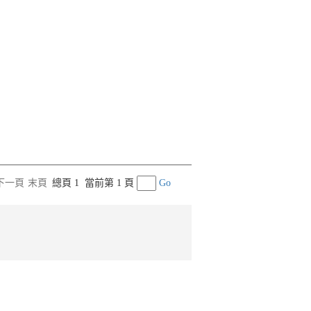
下一頁
末頁
總頁 1
當前第 1 頁
Go