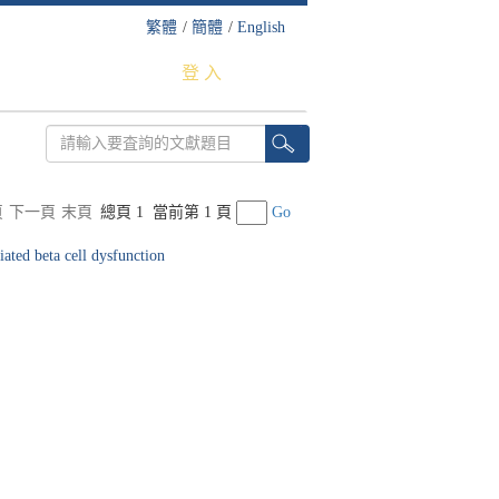
繁體
/
簡體
/
English
登 入
頁
下一頁
末頁
總頁 1
當前第 1 頁
Go
ated beta cell dysfunction