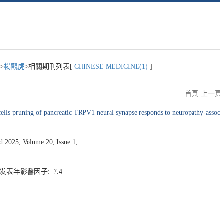
>
楊觀虎
>相關期刊列表[
CHINESE MEDICINE(1)
]
首頁
上一
ells pruning of pancreatic TRPV1 neural synapse responds to neuropathy-associ
2025, Volume 20, Issue 1,
4 发表年影響因子: 7.4