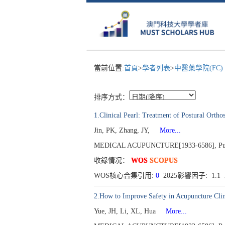
當前位置:
首頁
>
學者列表
>
中醫藥學院(FC)
排序方式：
1.Clinical Pearl: Treatment of Postural Orth
Jin, PK, Zhang, JY,
More...
MEDICAL ACUPUNCTURE[1933-6586], Publish
收錄情况：
WOS
SCOPUS
WOS核心合集引用:
0
2025影響因子: 1.
2.How to Improve Safety in Acupuncture Clini
Yue, JH, Li, XL, Hua
More...