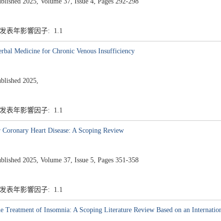
ed 2025, Volume 37, Issue 4, Pages 292-298
1 发表年影響因子: 1.1
erbal Medicine for Chronic Venous Insufficiency
ished 2025,
1 发表年影響因子: 1.1
r Coronary Heart Disease: A Scoping Review
ed 2025, Volume 37, Issue 5, Pages 351-358
1 发表年影響因子: 1.1
the Treatment of Insomnia: A Scoping Literature Review Based on an Internatio