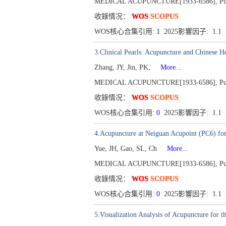
MEDICAL ACUPUNCTURE[1933-6586], Publish
收錄情况：
WOS
SCOPUS
WOS核心合集引用:
1
2025影響因子: 1.
3.Clinical Pearls: Acupuncture and Chinese H
Zhang, JY, Jin, PK,
More...
MEDICAL ACUPUNCTURE[1933-6586], Publ
收錄情况：
WOS
SCOPUS
WOS核心合集引用:
0
2025影響因子: 1.
4.Acupuncture at Neiguan Acupoint (PC6) fo
Yue, JH, Gao, SL, Ch
More...
MEDICAL ACUPUNCTURE[1933-6586], Publish
收錄情况：
WOS
SCOPUS
WOS核心合集引用:
0
2025影響因子: 1.
5.Visualization Analysis of Acupuncture for 