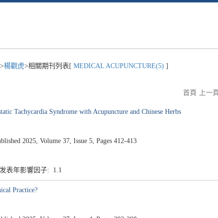
>
楊觀虎
>相關期刊列表[
MEDICAL ACUPUNCTURE(5)
]
首頁
上一
ostatic Tachycardia Syndrome with Acupuncture and Chinese Herbs
ed 2025, Volume 37, Issue 5, Pages 412-413
1 发表年影響因子: 1.1
cal Practice?