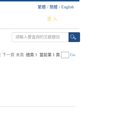
繁體
/
簡體
/
English
登 入
頁
下一頁
末頁
總頁 1
當前第 1 頁
Go