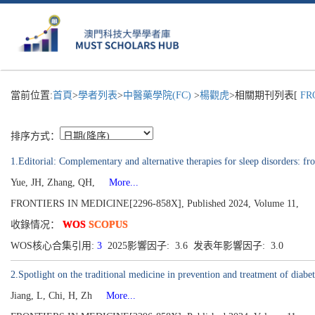
當前位置:
首頁
>
學者列表
>
中醫藥學院(FC)
>
楊觀虎
>相關期刊列表[
FRO
排序方式：
1.Editorial: Complementary and alternative therapies for sleep disorders: f
Yue, JH, Zhang, QH,
More...
FRONTIERS IN MEDICINE[2296-858X], Published 2024, Volume 11,
收錄情况：
WOS
SCOPUS
WOS核心合集引用:
3
2025影響因子: 3.6 发表年影響因子: 3.0
2.Spotlight on the traditional medicine in prevention and treatment of diabet
Jiang, L, Chi, H, Zh
More...