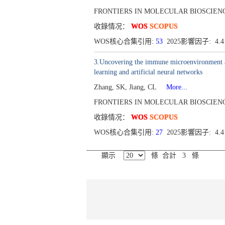
FRONTIERS IN MOLECULAR BIOSCIENCES[2
收錄情况：
WOS
SCOPUS
WOS核心合集引用:
53
2025影響因子: 4.
3.Uncovering the immune microenvironment and
learning and artificial neural networks
Zhang, SK, Jiang, CL
More...
FRONTIERS IN MOLECULAR BIOSCIENCES[2
收錄情况：
WOS
SCOPUS
WOS核心合集引用:
27
2025影響因子: 4.
顯示
條 合計 3 條