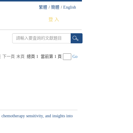
繁體
/
簡體
/
English
登 入
頁
下一頁
末頁
總頁 1
當前第 1 頁
Go
chemotherapy sensitivity, and insights into