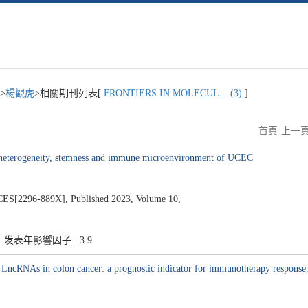
>
楊觀虎
>相關期刊列表[
FRONTIERS IN MOLECUL... (3)
]
首頁
上一
 heterogeneity, stemness and immune microenvironment of UCEC
296-889X], Published 2023, Volume 10,
4 发表年影響因子: 3.9
ed LncRNAs in colon cancer: a prognostic indicator for immunotherapy response, 