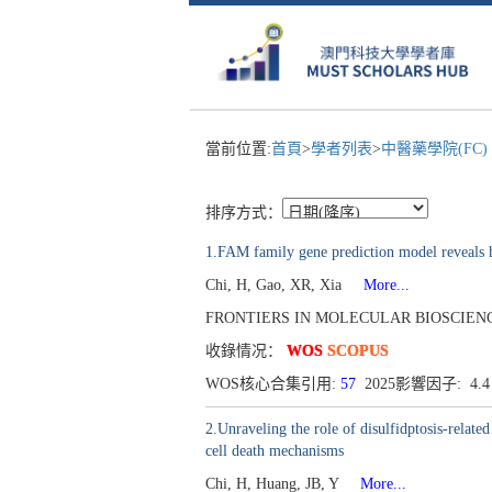
當前位置:
首頁
>
學者列表
>
中醫藥學院(FC)
排序方式：
1.FAM family gene prediction model reveals
Chi, H, Gao, XR, Xia
More...
FRONTIERS IN MOLECULAR BIOSCIENCES[2
收錄情况：
WOS
SCOPUS
WOS核心合集引用:
57
2025影響因子: 4.
2.Unraveling the role of disulfidptosis-relat
cell death mechanisms
Chi, H, Huang, JB, Y
More...