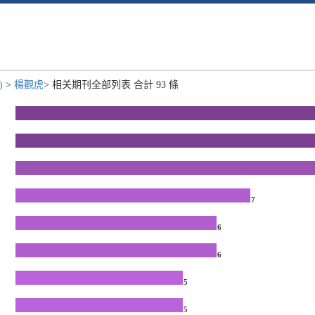
)
>
楊觀虎
> 相关期刊全部列表 合計 93 條
7
6
6
5
5