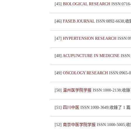
[45]
BIOLOGICAL RESEARCH
ISSN:071
[46]
FASEB JOURNAL
ISSN:0892-6638
[47]
HYPERTENSION RESEARCH
ISSN:
[48]
ACUPUNCTURE IN MEDICINE
ISSN
[49]
ONCOLOGY RESEARCH
ISSN:0965
[50]
温州医学院学报
ISSN:1000-2138;收
[51]
四川中医
ISSN:1000-3649;收錄了
1
篇
[52]
南京中医学院学报
ISSN:1000-5005