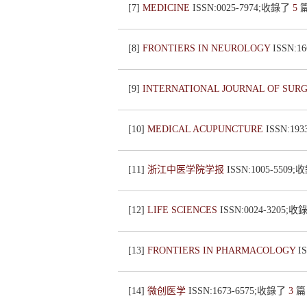
[7]
MEDICINE
ISSN:0025-7974;收錄了
5
[8]
FRONTIERS IN NEUROLOGY
ISSN:1
[9]
INTERNATIONAL JOURNAL OF SUR
[10]
MEDICAL ACUPUNCTURE
ISSN:19
[11]
浙江中医学院学报
ISSN:1005-5509
[12]
LIFE SCIENCES
ISSN:0024-3205;
[13]
FRONTIERS IN PHARMACOLOGY
I
[14]
微创医学
ISSN:1673-6575;收錄了
3
篇