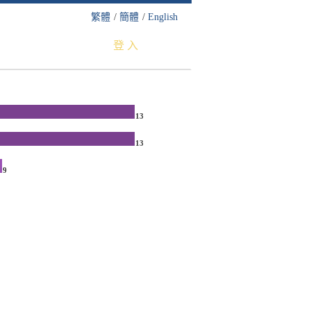
繁體
/
簡體
/
English
登 入
13
13
9