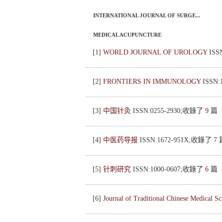
INTERNATIONAL JOURNAL OF SURGE...
MEDICAL ACUPUNCTURE
[1]
WORLD JOURNAL OF UROLOGY
ISS
[2]
FRONTIERS IN IMMUNOLOGY
ISSN
[3]
中国针灸
ISSN:0255-2930;收錄了
9
篇
[4]
中医药导报
ISSN:1672-951X;收錄了
7
[5]
针刺研究
ISSN:1000-0607;收錄了
6
篇
[6]
Journal of Traditional Chinese Medical S