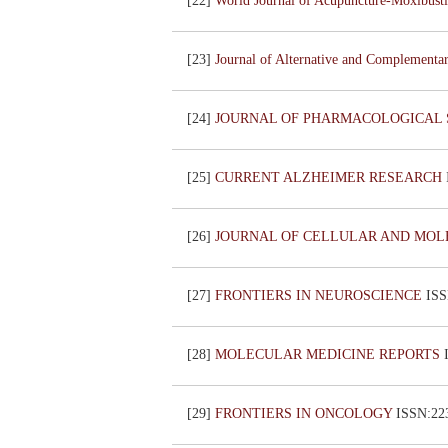
[22]
World Journal of Acupuncture-Moxibust
[23]
Journal of Alternative and Complement
[24]
JOURNAL OF PHARMACOLOGICAL 
[25]
CURRENT ALZHEIMER RESEARCH
[26]
JOURNAL OF CELLULAR AND MO
[27]
FRONTIERS IN NEUROSCIENCE
IS
[28]
MOLECULAR MEDICINE REPORTS
[29]
FRONTIERS IN ONCOLOGY
ISSN:2