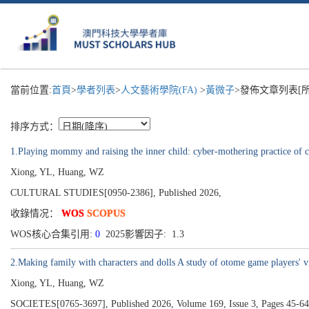
當前位置:
首頁
>
學者列表
>
人文藝術學院(FA)
>
黃微子
>發佈文章列表[所
排序方式：
1.Playing mommy and raising the inner child: cyber-mothering practice of c
Xiong, YL, Huang, WZ
CULTURAL STUDIES[0950-2386], Published 2026,
收錄情况：
WOS
SCOPUS
WOS核心合集引用:
0
2025影響因子: 1.3
2.Making family with characters and dolls A study of otome game players' vi
Xiong, YL, Huang, WZ
SOCIETES[0765-3697], Published 2026, Volume 169, Issue 3, Pages 45-64