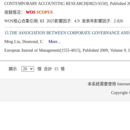
CONTEMPORARY ACCOUNTING RESEARCH[0823-9150], Published 2019, 
收錄情况：
WOS
SCOPUS
WOS核心合集引用:
63
2025影響因子: 4.9 发表年影響因子: 2.026
15.THE ASSOCIATION BETWEEN CORPORATE GOVERNANCE AND 
Ming Liu, Desmond, C
More...
European Journal of Management[1555-4015], Published 2009, Volume 9, I
顯示
條 合計 15 條
本系統需要使用 Internet Ex
Copyrig