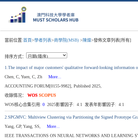
當前位置:
首頁
>
學者列表
>
商學院(MSB)
>
陳燦
>發佈文章列表[所有]
排序方式：
1.The impact of major customers' qualitative forward-looking information o
Chen, C, Yuen, C, Zh
More...
ACCOUNTING FORUM[0155-9982], Published 2025,
收錄情况：
WOS
SCOPUS
WOS核心合集引用:
0
2025影響因子: 4.1 发表年影響因子: 4.1
2.SPGMVC: Multiview Clustering via Partitioning the Signed Prototype Gr
Yang, GP, Yang, SS,
More...
IEEE TRANSACTIONS ON NEURAL NETWORKS AND LEARNING SYSTEMS[2