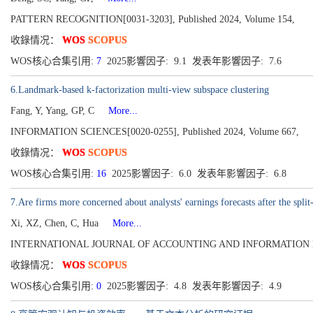
PATTERN RECOGNITION[0031-3203], Published 2024, Volume 154,
收錄情况：
WOS
SCOPUS
WOS核心合集引用:
7
2025影響因子: 9.1 发表年影響因子: 7.6
6.Landmark-based k-factorization multi-view subspace clustering
Fang, Y, Yang, GP, C
More...
INFORMATION SCIENCES[0020-0255], Published 2024, Volume 667,
收錄情况：
WOS
SCOPUS
WOS核心合集引用:
16
2025影響因子: 6.0 发表年影響因子: 6.8
7.Are firms more concerned about analysts' earnings forecasts after the spl
Xi, XZ, Chen, C, Hua
More...
INTERNATIONAL JOURNAL OF ACCOUNTING AND INFORMATION MANAGEM
收錄情况：
WOS
SCOPUS
WOS核心合集引用:
0
2025影響因子: 4.8 发表年影響因子: 4.9