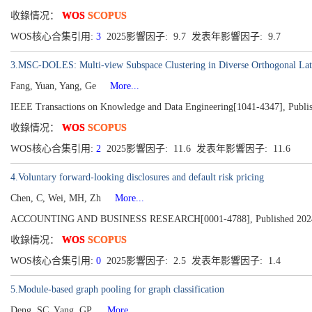
收錄情况：
WOS
SCOPUS
WOS核心合集引用:
3
2025影響因子: 9.7 发表年影響因子: 9.7
3.MSC-DOLES: Multi-view Subspace Clustering in Diverse Orthogonal La
Fang, Yuan, Yang, Ge
More...
IEEE Transactions on Knowledge and Data Engineering[1041-4347], Publis
收錄情况：
WOS
SCOPUS
WOS核心合集引用:
2
2025影響因子: 11.6 发表年影響因子: 11.6
4.Voluntary forward-looking disclosures and default risk pricing
Chen, C, Wei, MH, Zh
More...
ACCOUNTING AND BUSINESS RESEARCH[0001-4788], Published 202
收錄情况：
WOS
SCOPUS
WOS核心合集引用:
0
2025影響因子: 2.5 发表年影響因子: 1.4
5.Module-based graph pooling for graph classification
Deng, SC, Yang, GP,
More...