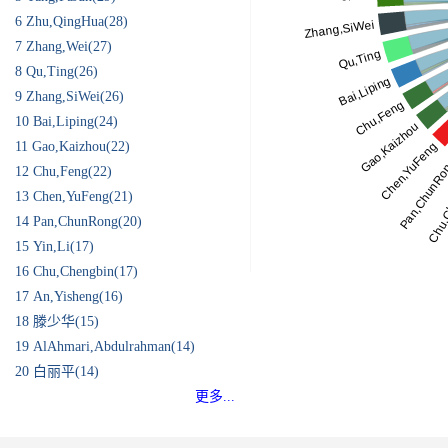
6
Zhu,QingHua(28)
7
Zhang,Wei(27)
8
Qu,Ting(26)
9
Zhang,SiWei(26)
10
Bai,Liping(24)
11
Gao,Kaizhou(22)
12
Chu,Feng(22)
13
Chen,YuFeng(21)
14
Pan,ChunRong(20)
15
Yin,Li(17)
16
Chu,Chengbin(17)
17
An,Yisheng(16)
18
滕少华(15)
19
AlAhmari,Abdulrahman(14)
20
白丽平(14)
更多...