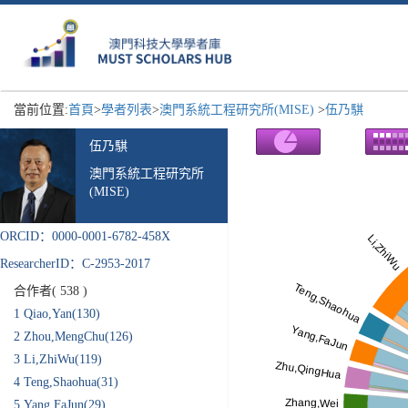
當前位置:
首頁
>
學者列表
>
澳門系統工程研究所(MISE)
>
伍乃騏
伍乃騏
澳門系統工程研究所
(MISE)
ORCID：0000-0001-6782-458X
ResearcherID：C-2953-2017
合作者(
538
)
1
Qiao,Yan(130)
2
Zhou,MengChu(126)
3
Li,ZhiWu(119)
4
Teng,Shaohua(31)
5
Yang,FaJun(29)