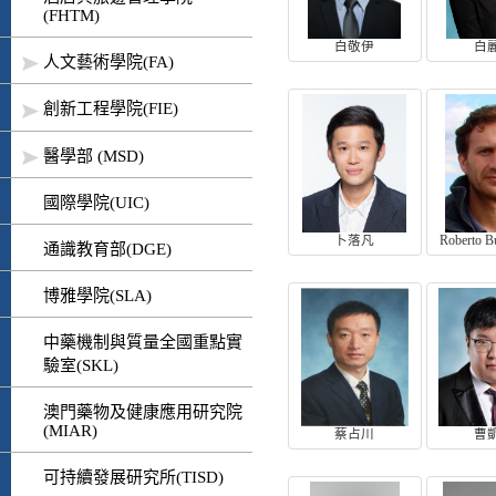
(FHTM)
白敬伊
白
人文藝術學院(FA)
創新工程學院(FIE)
醫學部 (MSD)
國際學院(UIC)
卜落凡
Roberto B
通識教育部(DGE)
博雅學院(SLA)
中藥機制與質量全國重點實
驗室(SKL)
澳門藥物及健康應用研究院
(MIAR)
蔡占川
曹
可持續發展研究所(TISD)