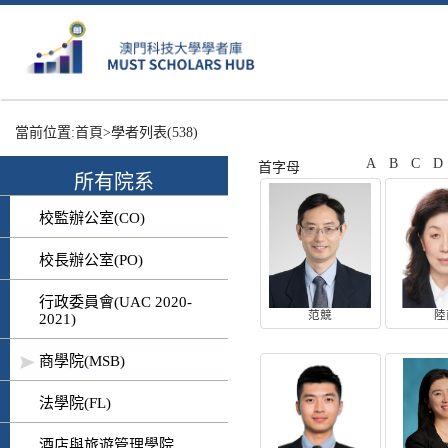
當前位置:
首頁
>學者列表
(538)
A
B
C
D
首字母
所有院系
校監辦公室(CO)
校長辦公室(PO)
行政委員會(UAC 2020-
范競
陸
2021)
商學院(MSB)
法學院(FL)
酒店與旅遊管理學院