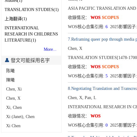
Studies(1)
ASIA PACIFIC TRANSLATION AND
TRANSLATION STUDIES(1)
收錄情况：
WOS
SCOPUS
上海翻译(1)
WOS核心合集引用:
6
2025影響因子:
INTERNATIONAL
RESEARCH IN CHILDRENS
7.Reframing queer pop through media p
LITERATURE(1)
Chen, X
More...
TRANSLATION STUDIES[1478-1700
發文可能採用名字
收錄情况：
WOS
SCOPUS
陈曦
WOS核心合集引用:
5
2025影響因子:
陳曦
8.Negotiating Translation and Transcre
Chen, Xi
Chen, X, Pan, L
Chen, X
INTERNATIONAL RESEARCH IN CH
Xi, Chen
收錄情况：
WOS
Xi (Janet), Chen
WOS核心合集引用:
0
2025影響因子:
Xi Chen