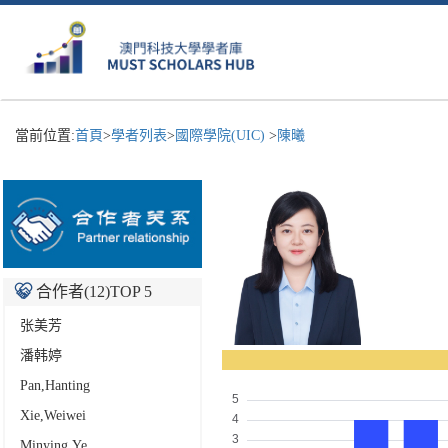
當前位置:
首頁
>
學者列表
>
國際學院(UIC)
>
陳曦
合作者(
12
)TOP 5
张美芳
潘韩婷
Pan,Hanting
Xie,Weiwei
Minying,Ye