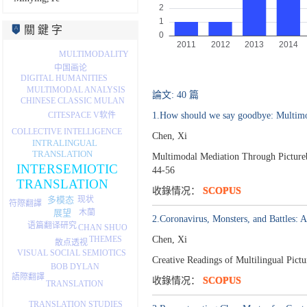
關 鍵 字
MULTIMODALITY
中国画论
DIGITAL HUMANITIES
MULTIMODAL ANALYSIS
論文: 40 篇
CHINESE CLASSIC MULAN
1.How should we say goodbye: Multimod
CITESPACE V软件
COLLECTIVE INTELLIGENCE
Chen, Xi
INTRALINGUAL
TRANSLATION
Multimodal Mediation Through Pictureb
INTERSEMIOTIC
44-56
TRANSLATION
收錄情况：
SCOPUS
多模态
现状
符際翻譯
木蘭
展望
2.Coronavirus, Monsters, and Battles:
语篇翻译研究
CHAN SHUO
Chen, Xi
THEMES
散点透视
VISUAL SOCIAL SEMIOTICS
Creative Readings of Multilingual Pictu
BOB DYLAN
語際翻譯
收錄情况：
SCOPUS
TRANSLATION
TRANSLATION STUDIES