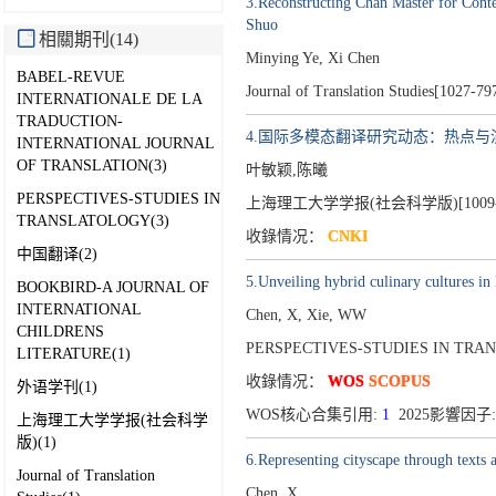
3.Reconstructing Chan Master for Cont
Shuo
相關期刊(14)
Minying Ye, Xi Chen
BABEL-REVUE
Journal of Translation Studies[1027-79
INTERNATIONALE DE LA
TRADUCTION-
4.国际多模态翻译研究动态：热点与
INTERNATIONAL JOURNAL
OF TRANSLATION(3)
叶敏颖,陈曦
PERSPECTIVES-STUDIES IN
上海理工大学学报(社会科学版)[1009-8
TRANSLATOLOGY(3)
收錄情况：
CNKI
中国翻译(2)
5.Unveiling hybrid culinary cultures in
BOOKBIRD-A JOURNAL OF
INTERNATIONAL
Chen, X, Xie, WW
CHILDRENS
PERSPECTIVES-STUDIES IN TRAN
LITERATURE(1)
收錄情况：
WOS
SCOPUS
外语学刊(1)
WOS核心合集引用:
1
2025影響因子:
上海理工大学学报(社会科学
版)(1)
6.Representing cityscape through texts 
Journal of Translation
Chen, X