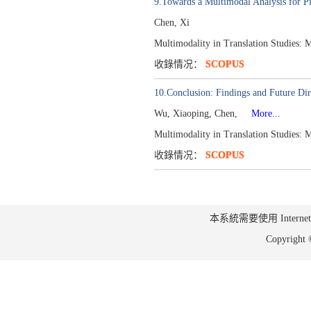
9.Towards a Multimodal Analysis for P
Chen, Xi
Multimodality in Translation Studies: 
收錄情况：
SCOPUS
10.Conclusion: Findings and Future Dir
Wu, Xiaoping, Chen,
More...
Multimodality in Translation Studies: 
收錄情况：
SCOPUS
本系統需要使用 Internet Ex
Copyrig