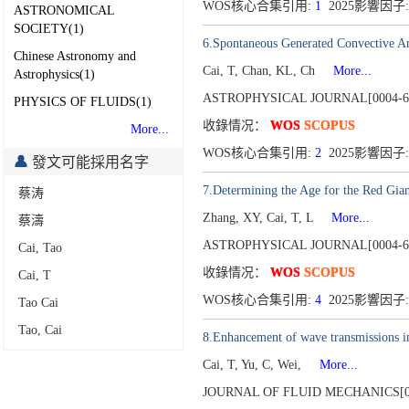
WOS核心合集引用:
1
2025影響因子:
ASTRONOMICAL
SOCIETY(1)
6.Spontaneous Generated Convective An
Chinese Astronomy and
Cai, T, Chan, KL, Ch
More...
Astrophysics(1)
ASTROPHYSICAL JOURNAL[0004-6
PHYSICS OF FLUIDS(1)
收錄情况：
WOS
SCOPUS
More...
WOS核心合集引用:
2
2025影響因子:
發文可能採用名字
7.Determining the Age for the Red Gi
蔡涛
Zhang, XY, Cai, T, L
More...
蔡濤
ASTROPHYSICAL JOURNAL[0004-6
Cai, Tao
收錄情况：
WOS
SCOPUS
Cai, T
WOS核心合集引用:
4
2025影響因子:
Tao Cai
Tao, Cai
8.Enhancement of wave transmissions in
Cai, T, Yu, C, Wei,
More...
JOURNAL OF FLUID MECHANICS[00