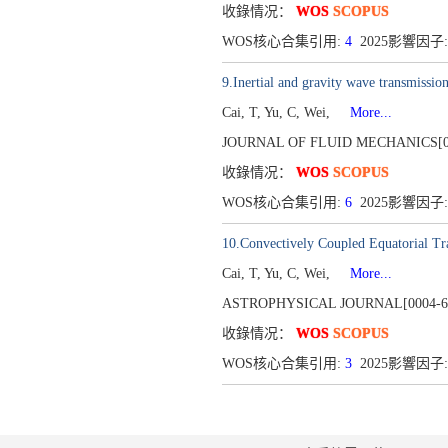
收錄情况：
WOS
SCOPUS
WOS核心合集引用:
4
2025影響因子:
9.Inertial and gravity wave transmissio
Cai, T, Yu, C, Wei,
More...
JOURNAL OF FLUID MECHANICS[00
收錄情况：
WOS
SCOPUS
WOS核心合集引用:
6
2025影響因子:
10.Convectively Coupled Equatorial Tr
Cai, T, Yu, C, Wei,
More...
ASTROPHYSICAL JOURNAL[0004-6
收錄情况：
WOS
SCOPUS
WOS核心合集引用:
3
2025影響因子: