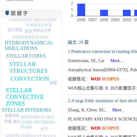
關 鍵 字
LARGE EDDY SIMULATION
TURBULENCE
阻力系数
流体动力学
对流
STRATIFIED FLOWS
HYDRODYNAMICAL
論文: 29 篇
SIMULATIONS
1.Penetrative convection in rotating til
STELLAR CORES
Sreenivasan, SE, Cai
More...
STELLAR
Astrophysical Journal[0004-637X],
Pub
STRUCTURES
CONVECTION
收錄情况：
WOS
SCOPUS
涡旋
WOS核心合集引用:
0
2025影響因子:
STELLAR
CONVECTIVE
2.A large Eddy simulation of dust-devil-
ZONES
STELLAR INTERIORS
Zhang, K, Chow, KC,
More...
恒星内部
ROTATING FLOWS
PLANETARY AND SPACE SCIENCE[0
恒星:演化
STARS: INTERIORS
STARS
收錄情况：
WOS
SCOPUS
大气
GIANTS-STARS
DUST DEVILS