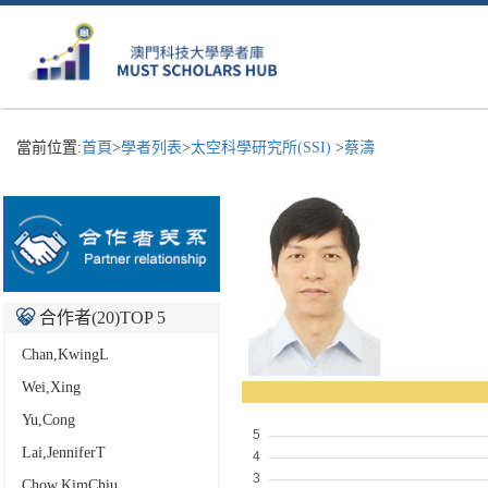
當前位置:
首頁
>
學者列表
>
太空科學研究所(SSI)
>
蔡濤
合作者(
20
)TOP 5
Chan,KwingL
Wei,Xing
Yu,Cong
Lai,JenniferT
Chow,KimChiu