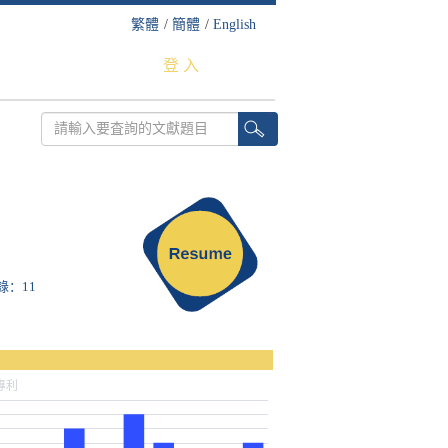
繁體
/
簡體
/
English
登 入
收錄：11