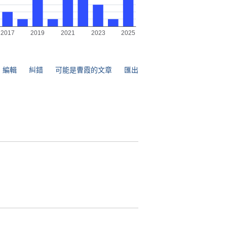
編輯
糾錯
可能是曹霞的文章
匯出