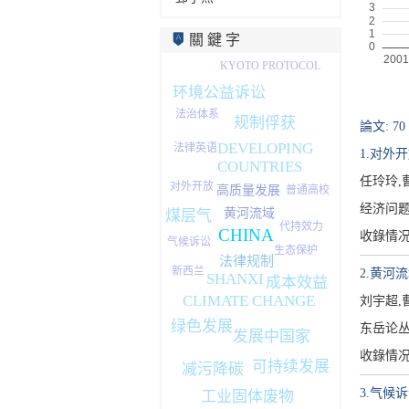
關 鍵 字
KYOTO PROTOCOL
环境公益诉讼
法治体系
规制俘获
論文: 70
DEVELOPING
法律英语
1.对外
COUNTRIES
任玲玲,
对外开放
高质量发展
普通高校
经济问题[1
黄河流域
煤层气
代持效力
CHINA
收錄情
气候诉讼
生态保护
法律规制
新西兰
2.黄河
SHANXI
成本效益
CLIMATE CHANGE
刘宇超,
绿色发展
东岳论丛[1
发展中国家
收錄情
可持续发展
减污降碳
3.气候
工业固体废物