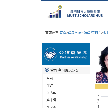
當前位置:
首頁
>
學者列表
>
法學院(FL)
>
曹
合作者(
48
)TOP 5
冯莉
姚婷
张雪纯
路未雷
郅宇杰