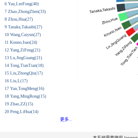
6
Yau,LeeFong(40)
7
Zhao,ZhongZhen(33)
8
Zhou,Hua(27)
9
Tanaka,Takashi(27)
10
Wang,Caiyun(27)
11
Kouno,Isao(24)
12
Yang,ZiFeng(21)
13
Lu,JingGuang(21)
14
Tong,TianTian(18)
15
Liu,ZhongQiu(17)
16
Liu,L(17)
17
Yan,TongMeng(16)
18
Yang,MingRong(15)
19
Zhao,ZZ(15)
20
Peng,LiHua(14)
更多...
本系統需要使用 Internet Ex