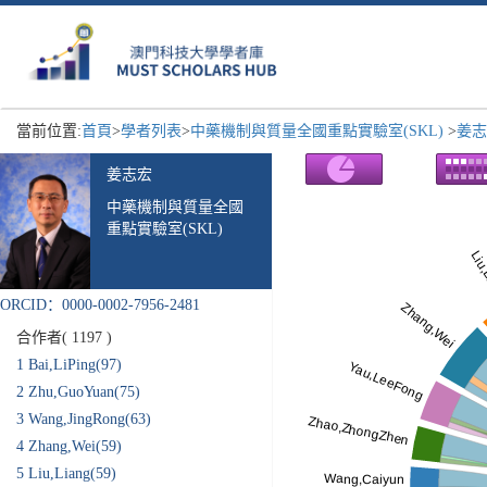
當前位置:
首頁
>
學者列表
>
中藥機制與質量全國重點實驗室(SKL)
>
姜志
姜志宏
中藥機制與質量全國
重點實驗室(SKL)
ORCID：0000-0002-7956-2481
合作者(
1197
)
1
Bai,LiPing(97)
2
Zhu,GuoYuan(75)
3
Wang,JingRong(63)
4
Zhang,Wei(59)
5
Liu,Liang(59)